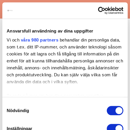
Vi hjälper dig hela vägen från diagnos, till
behandling och rehabilitering.
Ansvarsfull användning av dina uppgifter
Vi och
våra 980 partners
behandlar din personliga data,
som t.ex. ditt IP-nummer, och använder teknologi såsom
cookies för att lagra och få tillgång till information på din
enhet för att kunna tillhandahålla personliga annonser och
innehåll, annons- och innehållsmätning, åskådarinsikter
och produktutveckling. Du kan själv välja vilka som får
använda din data och i vilka syften.
Välkommen till oss!
Ta reda på mer om hur dina personliga uppgifter
FotCenter Göteborg
behandlas och ställ in dina preferenser i
detaljsektionen
.
Samtyckesval
Entreprenörsstråket 6
Du kan ändra eller dra tillbaka ditt samtycke när som
Nödvändig
431 53 Mölndal
helst från cookie-förklaringen.
031-389 62 90
Inställningar