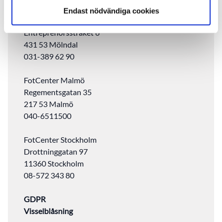
Välkommen till oss!
Endast nödvändiga cookies
FotCenter Göteborg
Entreprenörsstråket 6
431 53 Mölndal
031-389 62 90
FotCenter Malmö
Regementsgatan 35
217 53 Malmö
040-6511500
FotCenter Stockholm
Drottninggatan 97
11360 Stockholm
08-572 343 80
GDPR
Visselblåsning