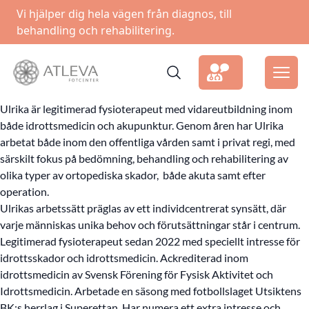
Vi hjälper dig hela vägen från diagnos, till
behandling och rehabilitering.
Ulrika är legitimerad fysioterapeut med vidareutbildning inom
både idrottsmedicin och akupunktur. Genom åren har Ulrika
arbetat både inom den offentliga vården samt i privat regi, med
särskilt fokus på bedömning, behandling och rehabilitering av
olika typer av ortopediska skador, både akuta samt efter
operation.
Ulrikas arbetssätt präglas av ett individcentrerat synsätt, där
varje människas unika behov och förutsättningar står i centrum.
Legitimerad fysioterapeut sedan 2022 med speciellt intresse för
idrottsskador och idrottsmedicin. Ackrediterad inom
idrottsmedicin av Svensk Förening för Fysisk Aktivitet och
Idrottsmedicin. Arbetade en säsong med fotbollslaget Utsiktens
BK:s herrlag i Superettan. Har numera ett extra intresse och