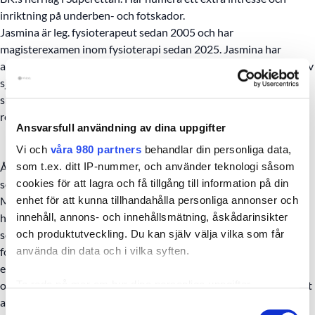
inriktning på underben- och fotskador.
Jasmina är leg. fysioterapeut sedan 2005 och har
magisterexamen inom fysioterapi sedan 2025. Jasmina har
arbetat som fysioterapeut inom primärvård och slutenvård, varav
sju år på ortopeden SUS Malmö/Lund där hon har specialiserat
sig på fot med mjukvävnadsskador, frakturer samt postoperativ
rehabilitering.
Ansvarsfull användning av dina uppgifter
Vi och
våra 980 partners
behandlar din personliga data,
Åse har en magisterexamen i fysioterapi och har varit verksam
som t.ex. ditt IP-nummer, och använder teknologi såsom
som fysioterapeut sedan 1998. Åse har arbetat på Fysioterapi
cookies för att lagra och få tillgång till information på din
Mölndal, Sahlgrenska Universitetssjukhuset (SU) i över 20 år, i
enhet för att kunna tillhandahålla personliga annonser och
huvudsak med rehabilitering vid ortopediska skador och har
innehåll, annons- och innehållsmätning, åskådarinsikter
sedan många år, rehabilitering vid sjukdomstillstånd och skador i
och produktutveckling. Du kan själv välja vilka som får
fot och fotled som sitt specialområde. Under flertalet år var hon
använda din data och i vilka syften.
en av nyckelpersonerna i fotteamet på Fysioterapin SU Mölndal
och var engagerad i arbetet med att förbättra omhändertagandet
Ta reda på mer om hur dina personliga uppgifter
av patienter med besvär och skador i fot och fotled. Sedan 2018
behandlas och ställ in dina preferenser i
detaljsektionen
.
Samtyckesval