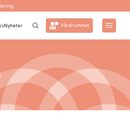
tering.
Vårdrummet
ss
Nyheter
g