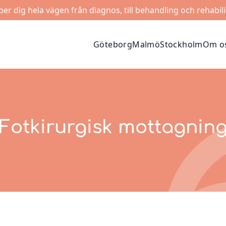
lper dig hela vägen från diagnos, till behandling och rehabili
Göteborg
Malmö
Stockholm
Om o
Fotkirurgisk mottagnin