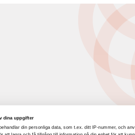
v dina uppgifter
ehandlar din personliga data, som t.ex. ditt IP-nummer, och an
att lagra och få tillgång till information på din enhet för att kun