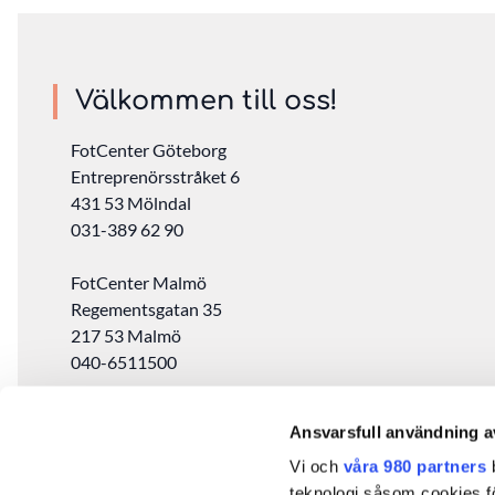
Välkommen till oss!
FotCenter Göteborg
Entreprenörsstråket 6
431 53 Mölndal
031-389 62 90
FotCenter Malmö
Regementsgatan 35
217 53 Malmö
040-6511500
FotCenter Stockholm
Ansvarsfull användning a
Drottninggatan 97
Vi och
våra 980 partners
b
11360 Stockholm
teknologi såsom cookies för 
08-572 343 80