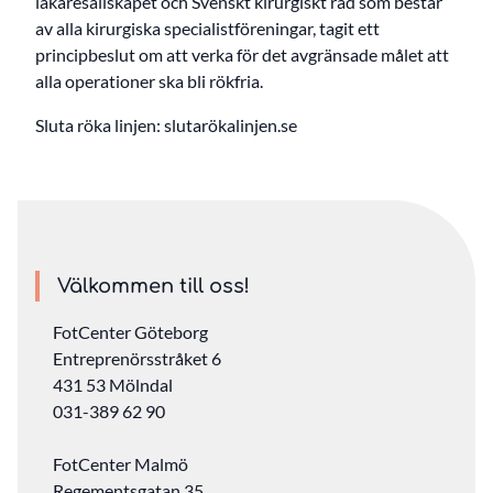
läkaresällskapet och Svenskt kirurgiskt råd som består
av alla kirurgiska specialistföreningar, tagit ett
principbeslut om att verka för det avgränsade målet att
alla operationer ska bli rökfria.
Sluta röka linjen: slutarökalinjen.se
Välkommen till oss!
FotCenter Göteborg
Entreprenörsstråket 6
431 53 Mölndal
031-389 62 90
FotCenter Malmö
Regementsgatan 35