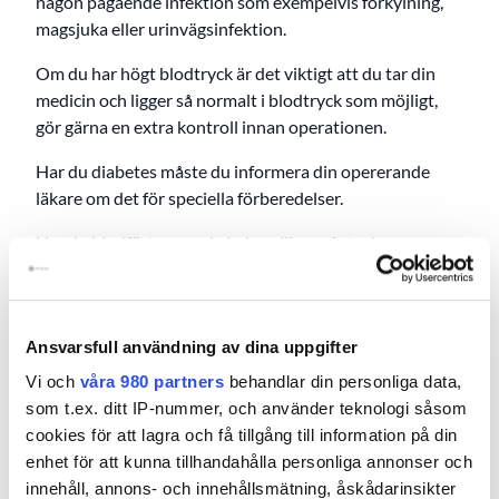
någon pågående infektion som exempelvis förkylning,
magsjuka eller urinvägsinfektion.
Om du har högt blodtryck är det viktigt att du tar din
medicin och ligger så normalt i blodtryck som möjligt,
gör gärna en extra kontroll innan operationen.
Har du diabetes måste du informera din opererande
läkare om det för speciella förberedelser.
Har du blodförtunnande behandling måste du
informera om det också.
Sår
Sårinfektion är den vanligaste komplikationen efter
Ansvarsfull användning av dina uppgifter
operation. Har du ett sår eller en pågående hudinfektion
Vi och
våra 980 partners
behandlar din personliga data,
ökar den risken. Det är därför viktigt att du inte har sår,
som t.ex. ditt IP-nummer, och använder teknologi såsom
utslag, eksem eller infektion på den fot du ska operera,
cookies för att lagra och få tillgång till information på din
vid tveksamhet hör av dig till oss. Även små sår i
enhet för att kunna tillhandahålla personliga annonser och
operationsområdet kan medföra att operationen stryks.
innehåll, annons- och innehållsmätning, åskådarinsikter