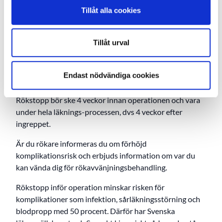
kan vi komma att fakturera dig hela eller delar av
Tillåt alla cookies
operationskostnaden beroende på vilka regler ditt
försäkringsbolag har.
Tillåt urval
Rökstopp inför operation
För att minska riskerna för komplikationer i samband
med kirurgi rekommenderar vi alla våra patienter som
Endast nödvändiga cookies
ska genomgå planerad kirurgi att sluta röka.
Rökstopp bör ske 4 veckor innan operationen och vara
under hela läknings-processen, dvs 4 veckor efter
ingreppet.
Är du rökare informeras du om förhöjd
komplikationsrisk och erbjuds information om var du
kan vända dig för rökavvänjningsbehandling.
Rökstopp inför operation minskar risken för
komplikationer som infektion, sårläkningsstörning och
blodpropp med 50 procent. Därför har Svenska