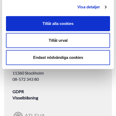
Entreprenörsstråket 6
samlat in när du har använt deras tjänster.
Visa detaljer
431 53 Mölndal
031-389 62 90
Tillåt alla cookies
FotCenter Malmö
Regementsgatan 35
Tillåt urval
217 53 Malmö
040-6511500
Endast nödvändiga cookies
FotCenter Stockholm
Drottninggatan 97
11360 Stockholm
08-572 343 80
GDPR
Visselblåsning