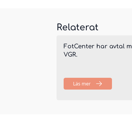
Relaterat
FotCenter har avtal 
VGR.
Läs mer