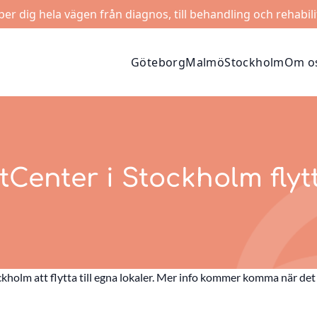
lper dig hela vägen från diagnos, till behandling och rehabili
Göteborg
Malmö
Stockholm
Om o
tCenter i Stockholm flytt
holm att flytta till egna lokaler. Mer info kommer komma när det 