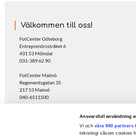
Välkommen till oss!
FotCenter Göteborg
Entreprenörsstråket 6
431 53 Mölndal
031-389 62 90
FotCenter Malmö
Regementsgatan 35
217 53 Malmö
040-6511500
FotCenter Stockholm
Ansvarsfull användning a
Drottninggatan 97
Vi och
våra 980 partners
b
11360 Stockholm
teknologi såsom cookies för 
08-572 343 80