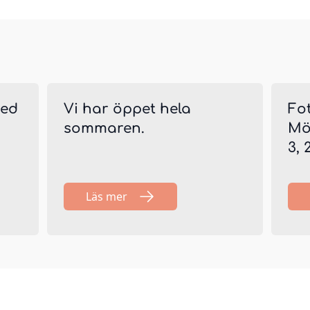
med
Vi har öppet hela
Fo
sommaren.
Möl
3, 
Läs mer