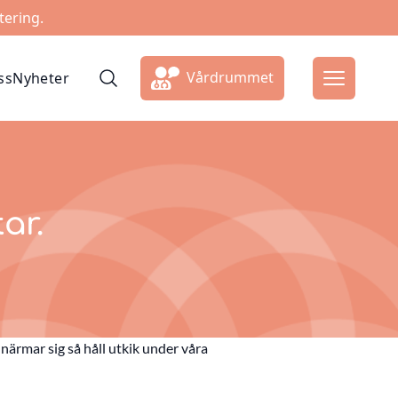
tering.
Vårdrummet
ss
Nyheter
ar.
närmar sig så håll utkik under våra