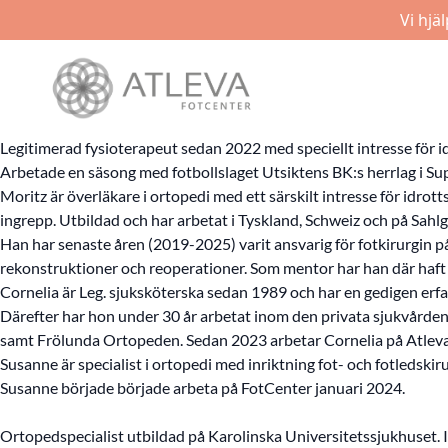
Vi hjä
Legitimerad fysioterapeut sedan 2022 med speciellt intresse för i
Arbetade en säsong med fotbollslaget Utsiktens BK:s herrlag i Sup
Moritz är överläkare i ortopedi med ett särskilt intresse för idrott
ingrepp. Utbildad och har arbetat i Tyskland, Schweiz och på Sahl
Han har senaste åren (2019-2025) varit ansvarig för fotkirurgin på
rekonstruktioner och reoperationer. Som mentor har han där haf
Cornelia är Leg. sjuksköterska sedan 1989 och har en gedigen erf
Därefter har hon under 30 år arbetat inom den privata sjukvård
samt Frölunda Ortopeden. Sedan 2023 arbetar Cornelia på Atleva
Susanne är specialist i ortopedi med inriktning fot- och fotledski
Susanne började började arbeta på FotCenter januari 2024.
Ortopedspecialist utbildad på Karolinska Universitetssjukhuset. Inr