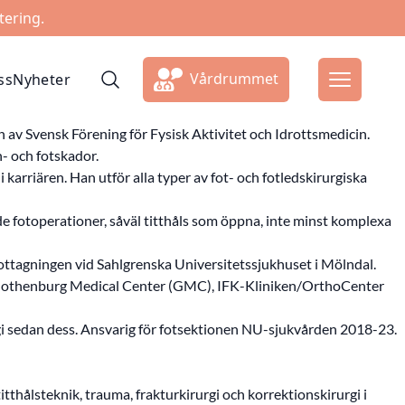
tering.
Vårdrummet
ss
Nyheter
 av Svensk Förening för Fysisk Aktivitet och Idrottsmedicin.
- och fotskador.
 karriären. Han utför alla typer av fot- och fotledskirurgiska
de fotoperationer, såväl titthåls som öppna, inte minst komplexa
ottagningen vid Sahlgrenska Universitetssjukhuset i Mölndal.
id Gothenburg Medical Center (GMC), IFK-Kliniken/OrthoCenter
urgi sedan dess. Ansvarig för fotsektionen NU-sjukvården 2018-23.
tthålsteknik, trauma, frakturkirurgi och korrektionskirurgi i