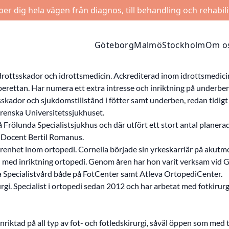
lper dig hela vägen från diagnos, till behandling och rehabili
Göteborg
Malmö
Stockholm
Om o
drottsskador och idrottsmedicin. Ackrediterad inom idrottsmedicin
erettan. Har numera ett extra intresse och inriktning på underben
sskador och sjukdomstillstånd i fötter samt underben, redan tidigt i
grenska Universitetssjukhuset.
 Frölunda Specialistsjukhus och där utfört ett stort antal planera
t Docent Bertil Romanus.
arenhet inom ortopedi. Cornelia började sin yrkeskarriär på akutm
en med inriktning ortopedi. Genom åren har hon varit verksam v
 Specialistvård både på FotCenter samt Atleva OrtopediCenter.
rurgi. Specialist i ortopedi sedan 2012 och har arbetat med fotkir
iktad på all typ av fot- och fotledskirurgi, såväl öppen som med ti