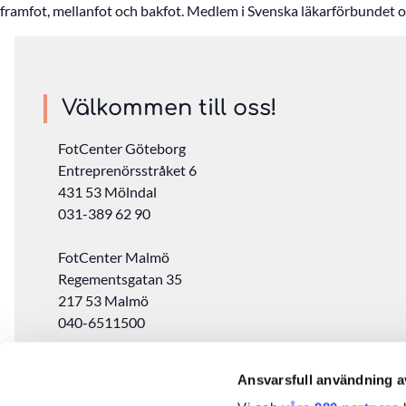
framfot, mellanfot och bakfot. Medlem i Svenska läkarförbundet o
Välkommen till oss!
FotCenter Göteborg
Entreprenörsstråket 6
431 53 Mölndal
031-389 62 90
FotCenter Malmö
Regementsgatan 35
217 53 Malmö
040-6511500
FotCenter Stockholm
Ansvarsfull användning a
Drottninggatan 97