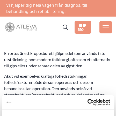
Vi hjälper dig hela vägen från diagnos, till
behandling och rehabilitering.
En ortos är ett kroppsburet hjälpmedel som används i stor
utsträckning inom modern fotkirurgi, ofta som ett alternativ
till gips eller under senare delen av gipstiden.
Akut vid exempelvis kraftiga fotledsstukningar,
fotledsfrakturer både de som opereras och de som
behandlas utan operation. Den används också vid
stressfrakturer (marschfrakturer) och en del andra större
inflammationer och smärttillstånd.
Efter planerad operation av exempelvis senor, efter