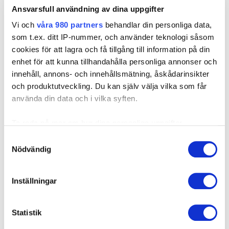
Ansvarsfull användning av dina uppgifter
Vi och
våra 980 partners
behandlar din personliga data,
som t.ex. ditt IP-nummer, och använder teknologi såsom
cookies för att lagra och få tillgång till information på din
enhet för att kunna tillhandahålla personliga annonser och
Operationssjuksköterska
innehåll, annons- och innehållsmätning, åskådarinsikter
Ann-Marie Sjögren
och produktutveckling. Du kan själv välja vilka som får
använda din data och i vilka syften.
Arbetat som operationssjuksköterska sedan 1986.
Senaste arbetsplatsen var operationsservice ortopedi SUS,
Ta reda på mer om hur dina personliga uppgifter
Malmö
behandlas och ställ in dina preferenser i
detaljsektionen
.
Samtyckesval
Du kan ändra eller dra tillbaka ditt samtycke när som
Nödvändig
i 26 år. Dessförinnan arbetat inom handkirurgi, neurokirurgi
helst från cookie-förklaringen.
och central operation.
Inställningar
Vi använder enhetsidentifierare för att anpassa innehållet
Jobbar på klinik:
och annonserna till användarna, tillhandahålla funktioner
Malmö
för sociala medier och analysera vår trafik. Vi
Statistik
vidarebefordrar även sådana identifierare och annan