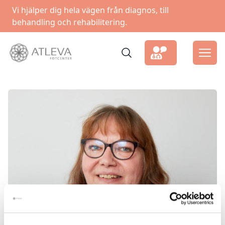
Vi hjälper dig hela vägen från diagnos, till
behandling och rehabilitering.