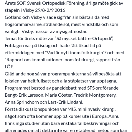
Årets SOF, Svensk Ortopedisk Förening, årliga möte gick av
stapeln i Visby 29/8-2/9 2016
Gotland och Visby visade sig från sin bästa sida med
högsommarvärme, strålande sol, mest vindstilla och som
vanligt i Visby, massor av mysig atmosfär.
Temat för årets möte var ”Så mycket bättre-Ortopedi”,
Fotdagen var på tisdag och hade fått ökad tid på
eftermiddagen med ”Vad är nytt inom fotkirurgin”? och med
”Rapport om komplikationer inom fotkirurgi, rapport från
LÖF.
Glädjande nog så var programpunkterna så välbesökta att
lokalen var helt fullsatt och alla ståplatser var upptagna.
Programmet bestod av paneldebatt med SFS ordförande
Bengt-Erik Larsson, Maria Cöster, Fredrik Montgomery,
Anna Sprinchorn och Lars-Erik Lindahl.
Första diskussionspunkten var MIS, miniinvasiv kirurgi,
något som ofta kommer upp på kurser ute i Europa. Ännu
finns inga studier utan bara enstaka fallbeskrivningar och
alla enades om att detta inte var en etablerad metod som kan