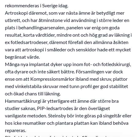
rekommenderas i Sverige idag.
Artroskopi däremot, som var nästa ämne är betydligt mer
utbrett, och har åtminstone vid användning i större leder en
plats i behandlingsarsenalen, panelen var enig om goda
resultat, korta vårdtider, mindre ont och hög grad av läkning i
ex fotledsartrodeser, däremot förefall den allmänna åsikten
vara att artroskopi i småleder och senskidor hade ett mycket
begränsat värde.
Många nya implantat dyker upp inom fot- och fotledskirurgi,
ofta dyrare och inte säkert bättre. Församlingen var dock
ense om att Kompressionsmärlor ibland med skruv, plattor
med vinkelstabila skruvar med tunn profil ger god stabilitet
och ökad chans till läkning.
Hammartåkirurgi är ytterligare ett ämne där större bra
studier saknas, PIP-ledsartrodes är den överlägset
vanligaste metoden. Steinsby bör inte göras på singeltår eller
hos icke reumatiker och plantara plattan kan ibland behöva
repareras.